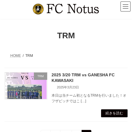
コ
ナ
ン
ビ
テ
ゲ
ン
ー
ツ
シ
へ
ョ
TRM
ス
ン
キ
に
ッ
移
プ
動
HOME
TRM
2025 3/20 TRM vs GANESHA FC
TRM
KAWASAKI
2025年3月23日
本日は当チーム初となるTRMを行いました！オ
フザピッチではこ […]
続きを読む