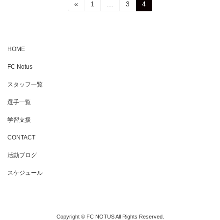
投
固
固
固
«
1
…
3
4
定
定
定
稿
ペ
ペ
ペ
ー
ー
ー
の
ジ
ジ
ジ
HOME
ペ
FC Notus
ー
ジ
スタッフ一覧
送
選手一覧
り
学習支援
CONTACT
活動ブログ
スケジュール
Copyright © FC NOTUS All Rights Reserved.